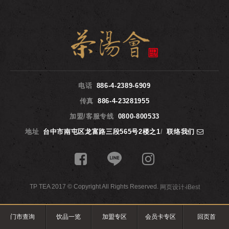
电话
886-4-2389-6909
传真
886-4-23281955
加盟/客服专线
0800-800533
地址
台中市南屯区龙富路三段565号2楼之1
/
联络我们
TP TEA 2017 © Copyright All Rights Reserved.
网页设计
‧
iBest
门市查询
饮品一览
加盟专区
会员卡专区
回页首