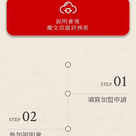
說明會後
繳交店面評核表
01
STEP
填寫加盟申請
02
STEP
參加說明會