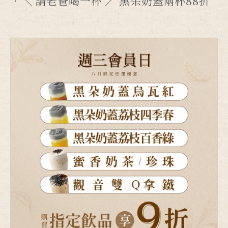
╲ 請老爸喝一杯 ╱ 黑朵奶蓋兩杯88折