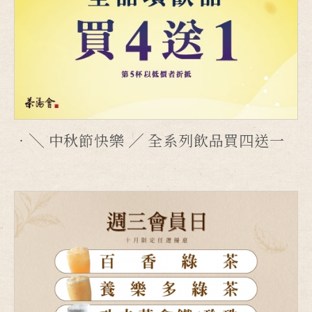
╲ 中秋節快樂 ╱ 全系列飲品買四送一