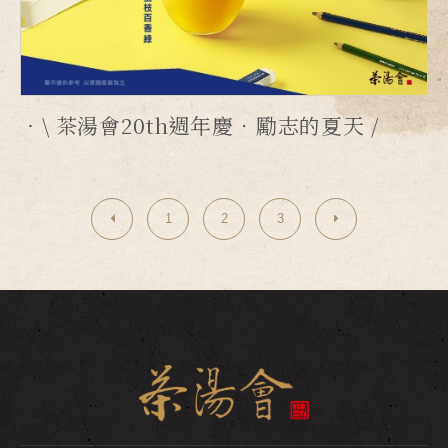
\ 茶湯會20th週年慶．勵志的夏天 /
1
2
3