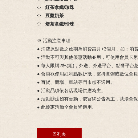
⁘ 紅茶拿鐵/珍珠
⁘ 豆漿奶茶
⁘ 焙茶拿鐵/珍珠
※ 活動注意事項：
● 消費原點數之效期為消費當月+3個月，如：
● 活動不可與其他優惠活動並用，可使用會員卡
● 每人限購2杯(組)，外送、外送平台、點餐平台
● 會員欲使用紅利點數折抵，需持實體或數位會
● 百貨、商場、車站等門市恕不適用。
● 活動品項依各店現場供應為主。
● 活動辦法如有更動，依官網公告為主，茶湯會
● 此優惠活動全會員皆適用。
回列表