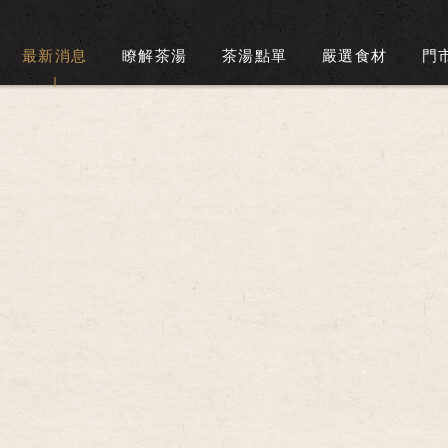
最新消息
瞭解茶湯
茶湯點單
嚴選食材
門