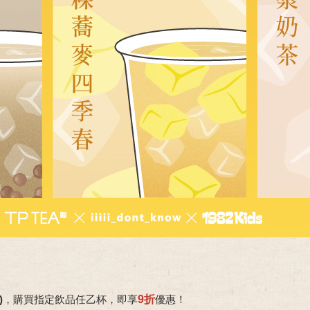
)
，購買指定飲品任乙杯，即
享
9折
優惠
！