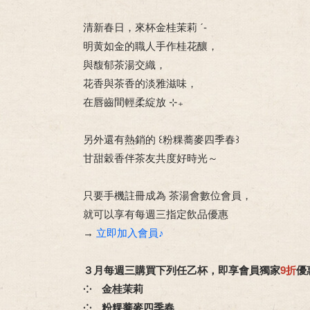
清新春日，來杯金桂茉莉 ˊ-
明黄如金的職人手作桂花釀，
與馥郁茶湯交織，
花香與茶香的淡雅滋味，
在唇齒間輕柔綻放 ⊹₊
另外還有熱銷的 ꒰粉粿蕎麥四季春꒱
甘甜穀香伴茶友共度好時光～
只要手機註冊成為 茶湯會數位會員，
就可以享有每週三指定飲品優惠
→
立即加入會員♪
３月每週三購買下列任乙杯，即享會員獨家
9折
優
⁘ 金桂茉莉
⁘ 粉粿蕎麥四季春