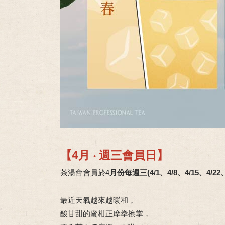
【4月 ‧ 週三會員日】
茶湯會會員於4
月份每週三(4/1、4/8、4/15、4/22、
最近天氣越來越暖和，
酸甘甜的蜜柑正摩拳擦掌，