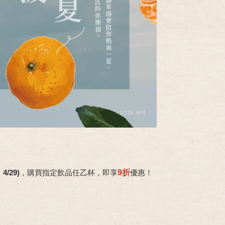
4/29)
，購買指定飲品任乙杯，即
享
9折
優惠
！