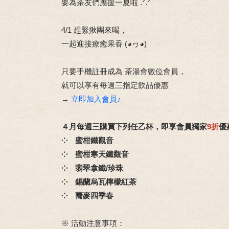
要為茶友們應援一夏啦 .ᐟ.ᐟ
4/1 趕緊揪團來喝，
一起迎接療癒果香 (◕ヮ◕)
只要手機註冊成為 茶湯會數位會員，
就可以享有每週三指定飲品優惠
→
立即加入會員♪
４月每週三購買下列任乙杯，即享會員獨家
9折
優
⁘ 蜜柑鐵觀音
⁘ 蜜柑寒天鐵觀音
⁘ 翡翠拿鐵/珍珠
⁘ 錫蘭烏瓦檸檬紅茶
⁘ 蕎麥四季春
※ 活動注意事項：