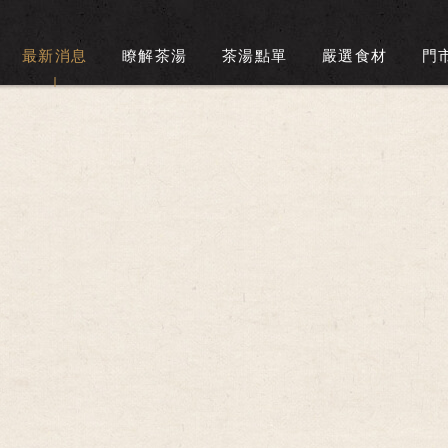
最新消息
瞭解茶湯
茶湯點單
嚴選食材
門