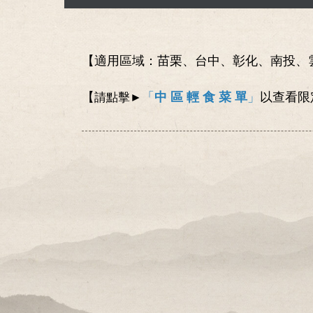
【適用區域：苗栗、台中、彰化、南投、
【
「
中 區 輕 食 菜 單
」
以查看限
請點擊►