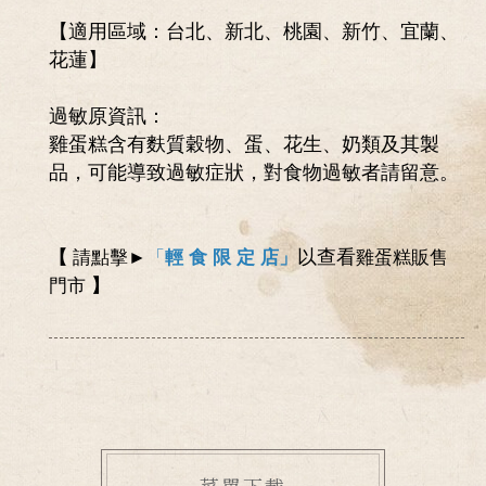
【適用區域：台北、新北、桃園、新竹、宜蘭、
花蓮】
過敏原資訊：
雞蛋糕含有麩質穀物、蛋、花生、奶類及其製
品，可能導致過敏症狀，對食物過敏者請留意。
以查看
【
請點擊►
「
輕 食 限 定 店
」
雞蛋糕販售
門市
】
菜單下載