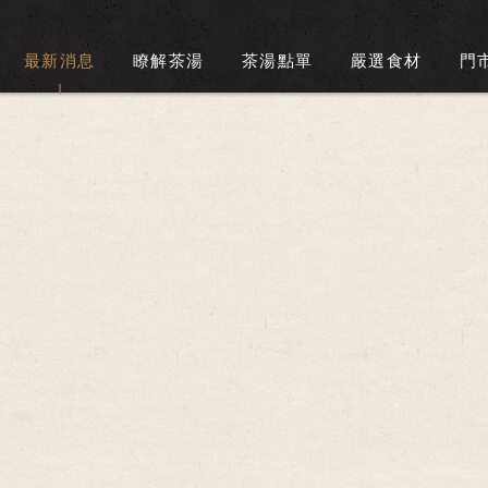
最新消息
瞭解茶湯
茶湯點單
嚴選食材
門