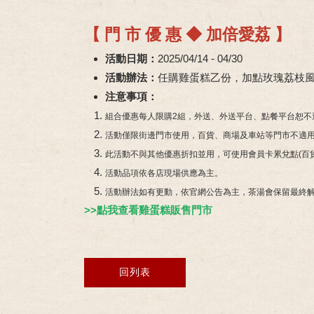
【 門 市 優 惠 ◆ 加倍愛荔 】
活動日期：
2025/04/14 - 04/30
活動辦法：
任購雞蛋糕乙份，加點玫瑰荔枝
注意事項：
組合優惠每人限購2組，外送、外送平台、點餐平台恕不
活動僅限街邊門市使用，百貨、商場及車站等門市不適
此活動不與其他優惠折扣並用，可使用會員卡累兌點(百
活動品項依各店現場供應為主。
活動辦法如有更動，依官網公告為主，茶湯會保留最終
>>點我查看雞蛋糕販售門市
回列表