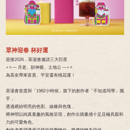
眾神迎春 杯好運
迎接2026，茶湯會邀請三大巨星
⋆✧— 月老、財神爺、土地公 —⋆✧
為茶友帶來富貴、平安還有桃花運！
茶湯會首度與「1982小時候」旗下的創作者「不知道同學」攜
手，
透過繽紛明亮的色彩、線條與色塊，
將神明以純真童趣的風格呈現，創作出插畫感十足且極具親和
力的可愛角色。
創作者希望透過這樣的視覺轉化，將傳統轉為現代，