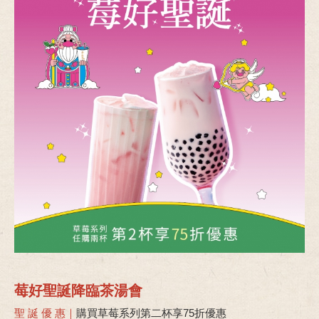
莓好聖誕降臨茶湯會
聖 誕 優 惠｜
購買草莓系列第二杯享75折優惠