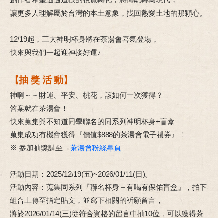
讓更多人理解屬於台灣的本土意象，找回熱愛土地的那顆心。
12/19起，三大神明杯身將在茶湯會喜氣登場，
快來與我們一起迎神接好運♪
【抽 獎 活 動】
神啊～～財運、平安、桃花，該如何一次獲得？
答案就在茶湯會！
快來蒐集與不知道同學聯名的同系列神明杯身+盲盒
蒐集成功有機會獲得『價值$888的茶湯會電子禮券』！
※ 參加抽獎請至→
茶湯會粉絲專頁
活動日期：2025/12/19(五)~2026/01/11(日)。
活動內容：蒐集同系列『聯名杯身＋有喝有保佑盲盒』，拍下
組合上傳至指定貼文，並寫下相關的祈願留言，
將於2026/01/14(三)從符合資格的留言中抽10位，可以獲得茶