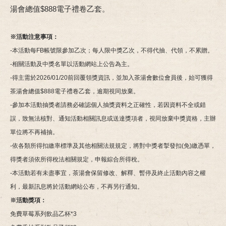
湯會總值$888電子禮卷乙套。
※活動注意事項：
-本活動每FB帳號限參加乙次；每人限中獎乙次，不得代抽、代領，不累贈。
-相關活動及中獎名單以活動網站上公告為主。
-得主需於2026/01/20前回覆領獎資訊，並加入茶湯會數位會員後，始可獲得
茶湯會總值$888電子禮卷乙套，逾期視同放棄。
-參加本活動抽獎者請務必確認個人抽獎資料之正確性，若因資料不全或錯
誤，致無法核對、通知活動相關訊息或送達獎項者，視同放棄中獎資格，主辦
單位將不再補抽。
-依各類所得扣繳率標準及其他相關法規規定，將對中獎者掣發扣(免)繳憑單，
得獎者須依所得稅法相關規定，申報綜合所得稅。
-本活動若有未盡事宜，茶湯會保留修改、解釋、暫停及終止活動內容之權
利，最新訊息將於活動網站公布，不再另行通知。
※活動獎項：
免費草莓系列飲品乙杯*3