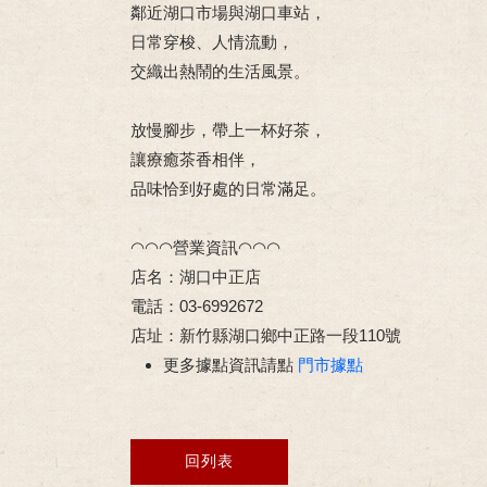
鄰近湖口市場與湖口車站，
日常穿梭、人情流動，
交織出熱鬧的生活風景。
放慢腳步，帶上一杯好茶，
讓療癒茶香相伴，
品味恰到好處的日常滿足。
◠◠◠營業資訊◠◠◠
店名：湖口中正店
電話：03-6992672
店址：新竹縣湖口鄉中正路一段110號
更多據點資訊請點
門市據點
回列表