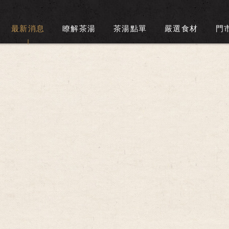
最新消息
瞭解茶湯
茶湯點單
嚴選食材
門