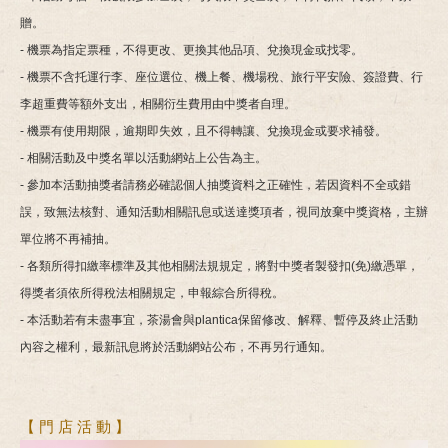
贈。
- 機票為指定票種，不得更改、更換其他品項、兌換現金或找零。
- 機票不含托運行李、座位選位、機上餐、機場稅、旅行平安險、簽證費、行
李超重費等額外支出，相關衍生費用由中獎者自理。
- 機票有使用期限，逾期即失效，且不得轉讓、兌換現金或要求補發。
- 相關活動及中獎名單以活動網站上公告為主。
- 參加本活動抽獎者請務必確認個人抽獎資料之正確性，若因資料不全或錯
誤，致無法核對、通知活動相關訊息或送達獎項者，視同放棄中獎資格，主辦
單位將不再補抽。
- 各類所得扣繳率標準及其他相關法規規定，將對中獎者製發扣(免)繳憑單，
得獎者須依所得稅法相關規定，申報綜合所得稅。
- 本活動若有未盡事宜，茶湯會與plantica保留修改、解釋、暫停及終止活動
內容之權利，最新訊息將於活動網站公布，不再另行通知。
【 門 店 活 動 】