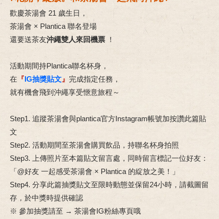
歡慶茶湯會 21 歲生日，
茶湯會 × Plantica 聯名登場
還要送茶友
沖繩雙人來回機票
！
活動期間持Plantica聯名杯身，
在
『
IG抽獎貼文
』
完成指定任務，
就有機會飛到沖繩享受愜意旅程～
Step1. 追蹤茶湯會與plantica官方Instagram帳號加按讚此篇貼
文
Step2. 活動期間至茶湯會購買飲品，持聯名杯身拍照
Step3. 上傳照片至本篇貼文留言處，同時留言標記一位好友：
「@好友 一起感受茶湯會 × Plantica 的綻放之美！」
Step4. 分享此篇抽獎貼文至限時動態並保留24小時，請截圖留
存，於中獎時提供確認
※ 參加抽獎請至 → 茶湯會IG粉絲專頁哦