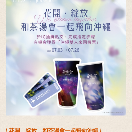
\ 花開，綻放。和茶湯會一起飛向沖繩 /