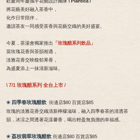
歡慶周年慶攜手花藝設計團隊
\ Plantica /
將花藝美好融入茶香中，
化作日常陪伴，
邀請茶友一同感受茶香與花藝交織的美好盛宴。
今夏，茶湯會獨家推出
「玫瑰醋系列飲品」
當玫瑰花香與茶韻相遇，
淡雅花香交映馥郁果香，
為盛夏添上一抹清新滋味。
\ 7/1 玫瑰醋系列 全台上市 /
❀
四季春玫瑰醋飲
街邊店$80 百貨店$85
玫瑰的淡雅花香交織清新檸檬滋味，融入四季春茶的清透茶
韻，冰涼之間透著花漾馨香，喝出輕盈無負擔的幸福感。
❀
荔枝翡翠玫瑰醋飲
街邊店$80 百貨店$85