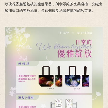
玫瑰花香邂逅荔枝的馥郁果香，與翡翠綠茶完美碰撞，交織出
酸甜爽口的奔放滋味。是這個盛夏消暑解膩的醋飲首選。