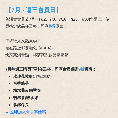
【7月 ‧ 週三會員日】
茶湯會會員於7月份
(
7/2、7/9、7/16、7/23、7/30)
每週三，購
買指定飲品任乙杯，即
享
9折
優惠
！
正式進入炎熱夏季！
走在路上都要融化◝(๑⁺д⁺๑)◞
快來茶湯會點一杯清爽系飲品壓壓驚
7月每週三購買下列任乙杯，即享會員獨家
9折
優惠：
玫瑰荔枝紅
(玫瑰風味)
百香綠茶
粉粿蕎麥四季春
翡翠拿鐵/珍珠
拿鐵冬瓜
→ 立即加入會員享優惠♪